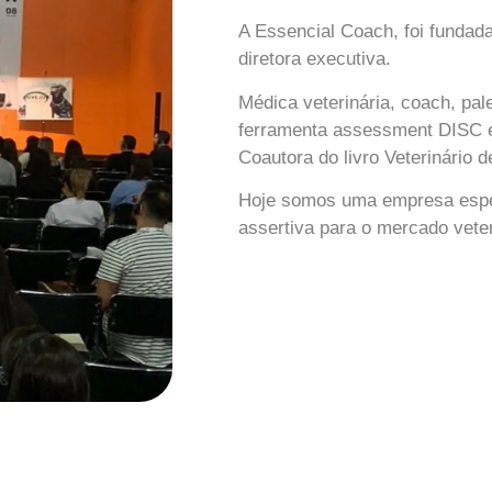
A Essencial Coach, foi fundad
diretora executiva.
Médica veterinária, coach, pale
ferramenta assessment DISC e
Coautora do livro Veterinário 
Hoje somos uma empresa espec
assertiva
para o mercado veter